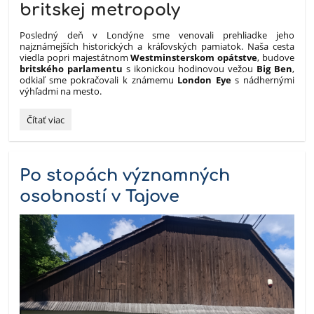
britskej metropoly
Posledný deň v Londýne sme venovali prehliadke jeho
najznámejších historických a kráľovských pamiatok. Naša cesta
viedla popri majestátnom
Westminsterskom opátstve
, budove
britského parlamentu
s ikonickou hodinovou vežou
Big Ben
,
odkiaľ sme pokračovali k známemu
London Eye
s nádhernými
výhľadmi na mesto.
Paríž
Čítať viac
-
Londýn
-
Europapark
Po stopách významných
III.:
osobností v Tajove