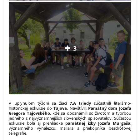
3
V uplynulom týždni sa žiaci
7.A triedy
zúčastnili literárno-
historickej exkurzie do
Tajova
. Navštívili
Pamätný dom Jozefa
Gregora Tajovského
, kde sa oboznámili so životom a tvorbou
jedného z najvýznamnejších slovenských spisovateľov. Súčasťou
exkurzie bola aj prehliadka
pamätnej izby Jozefa Murgaša
,
významného vynálezcu, maliara a priekopníka bezdrôtovej
telegrafie.