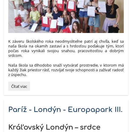
K záveru školského roka neodmysliteľne patrí aj chvíľa, keď sa
naša škola na okamih zastaví a s hrdosťou poďakuje tým, ktorí
počas roka vynikali svojou snahou, pracovitosťou a dobrým
srdcom.
Naša škola sa dlhodobo snaží vytvárať prostredie, v ktorom má
každý žiak priestor rásť, rozvíjať svoje schopnosti a zažívať radosť
z úspechu.
Riaditeľské
Čítať viac
pochvaly
–
ocenenie
snahy
Paríž - Londýn - Europapark III.
a
šikovnosti
našich
Kráľovský Londýn – srdce
žiakov: