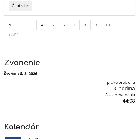
Po
Čítať viac
stopách
významných
osobností
1
2
3
4
5
6
7
8
9
10
v
Tajove:
Ďalší
Zvonenie
Štvrtok 6. 8. 2026
práve prebieha
8. hodina
čas do zvonenia
44:07
Kalendár