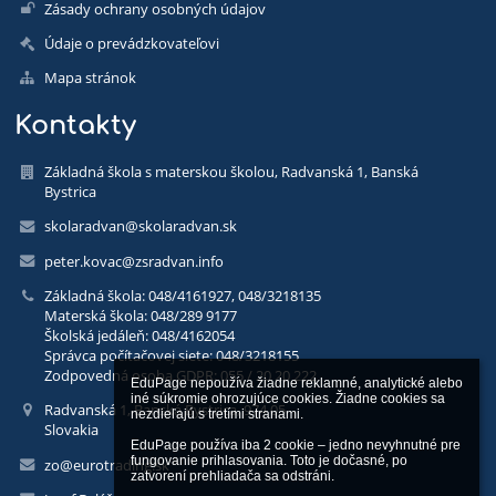
Zásady ochrany osobných údajov
Údaje o prevádzkovateľovi
Mapa stránok
Kontakty
Základná škola s materskou školou, Radvanská 1, Banská
Bystrica
skolaradvan@skolaradvan.sk
peter.kovac@zsradvan.info
Základná škola: 048/4161927, 048/3218135
Materská škola: 048/289 9177
Školská jedáleň: 048/4162054
Správca počítačovej siete: 048/3218155
Zodpovedná osoba GDPR: 055 / 20 20 222
EduPage nepoužíva žiadne reklamné, analytické alebo 
iné súkromie ohrozujúce cookies. Žiadne cookies sa 
Radvanská 1, Banská Bystrica, 974 05
nezdieľajú s tretími stranami.

Slovakia
EduPage používa iba 2 cookie – jedno nevyhnutné pre 
fungovanie prihlasovania. Toto je dočasné, po 
zo@eurotrading.sk
zatvorení prehliadača sa odstráni.
