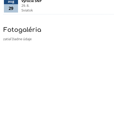
Výročie SNP
aug
29. 8.
29
Sviatok
Fotogaléria
zatiaľ žiadne údaje