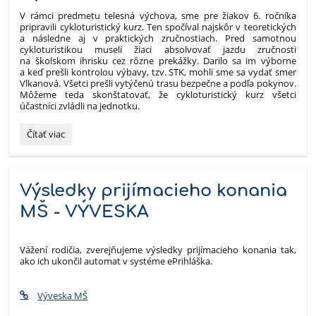
V rámci predmetu telesná výchova, sme pre žiakov 6. ročníka
pripravili cykloturistický kurz. Ten spočíval najskôr v teoretických
a následne aj v praktických zručnostiach. Pred samotnou
cykloturistikou museli žiaci absolvovať jazdu zručnosti
na školskom ihrisku cez rôzne prekážky. Darilo sa im výborne
a keď prešli kontrolou výbavy, tzv. STK, mohli sme sa vydať smer
Vlkanová. Všetci prešli vytýčenú trasu bezpečne a podľa pokynov.
Môžeme teda skonštatovať, že cykloturistický kurz všetci
účastníci zvládli na jednotku.
Cykloturistika
Čítať viac
v
rámci
TSV:
Výsledky prijímacieho konania
MŠ - VÝVESKA
Vážení rodičia, zverejňujeme výsledky prijímacieho konania tak,
ako ich ukončil automat v systéme ePrihláška.
Výveska MŠ