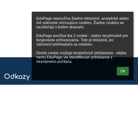
EduPage nepoužíva žiadne reklamné, analytické alebo 
iné súkromie ohrozujúce cookies. Žiadne cookies sa 
nezdieľajú s tretími stranami.

EduPage používa iba 2 cookie – jedno nevyhnutné pre 
fungovanie prihlasovania. Toto je dočasné, po 
zatvorení prehliadača sa odstráni.

Druhé cookie zvyšuje bezpečnosť prihlásenia - vďaka 
nemu EduPage vie identifikovať prihlásenie z 
neznámeho počítača.
Ok
Odkazy
Správca obsahu
Technická podpora
Vyhlásenie o prístupnosti
Právne informácie
Zásady ochrany osobných údajov
Údaje o prevádzkovateľovi