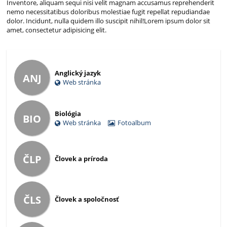
Inventore, aliquam sequi nisi velit magnam accusamus reprehenderit
nemo necessitatibus doloribus molestiae fugit repellat repudiandae
dolor. Incidunt, nulla quidem illo suscipit nihil!Lorem ipsum dolor sit
amet, consectetur adipisicing elit.
Anglický jazyk
ANJ
Web stránka
Biológia
BIO
Web stránka
Fotoalbum
ČLP
Človek a príroda
ČLS
Človek a spoločnosť