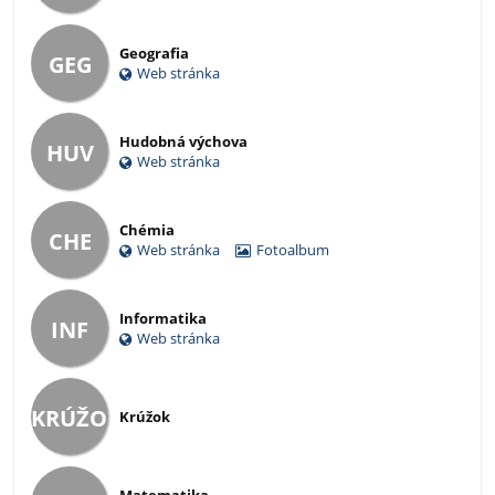
Geografia
GEG
Web stránka
Hudobná výchova
HUV
Web stránka
Chémia
CHE
Web stránka
Fotoalbum
Informatika
INF
Web stránka
KRÚŽOK
Krúžok