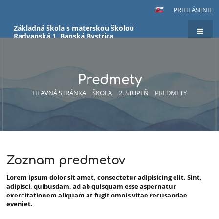
PRIHLÁSENIE
Základná škola s materskou školou
Radvanská 1, Banská Bystrica
Predmety
HLAVNÁ STRÁNKA
ŠKOLA
2. STUPEŇ
PREDMETY
Zoznam predmetov
Predmety
Lorem ipsum dolor sit amet, consectetur adipisicing elit. Sint,
adipisci, quibusdam, ad ab quisquam esse aspernatur
exercitationem aliquam at fugit omnis vitae recusandae
eveniet.