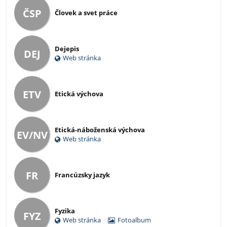
ČSP
Človek a svet práce
Dejepis
DEJ
Web stránka
ETV
Etická výchova
Etická-náboženská výchova
EV/NV
Web stránka
FR
Francúzsky jazyk
Fyzika
FYZ
Web stránka
Fotoalbum