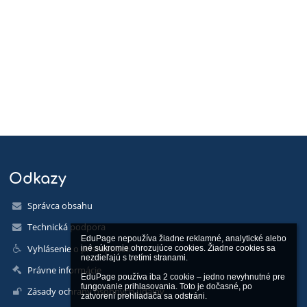
Odkazy
Správca obsahu
Technická podpora
EduPage nepoužíva žiadne reklamné, analytické alebo 
Vyhlásenie o prístupnosti
iné súkromie ohrozujúce cookies. Žiadne cookies sa 
nezdieľajú s tretími stranami.

Právne informácie
EduPage používa iba 2 cookie – jedno nevyhnutné pre 
fungovanie prihlasovania. Toto je dočasné, po 
Zásady ochrany osobných údajov
zatvorení prehliadača sa odstráni.
