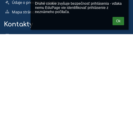
Údaje o prevádzkovateľovi
Druhé cookie zvyšuje bezpečnosť prihlásenia - vďaka 
nemu EduPage vie identifikovať prihlásenie z 
Mapa stránok
neznámeho počítača.
Ok
Kontakty
Základná škola s materskou školou, Radvanská 1, Banská
Bystrica
skolaradvan@skolaradvan.sk
peter.kovac@zsradvan.info
Základná škola: 048/4161927, 048/3218135
Materská škola: 048/289 9177
Školská jedáleň: 048/4162054
Správca počítačovej siete: 048/3218155
Zodpovedná osoba GDPR: 055 / 20 20 222
Radvanská 1, Banská Bystrica, 974 05
Slovakia
zo@eurotrading.sk
Jozef Baláž
technikzsradvan@gmail.com