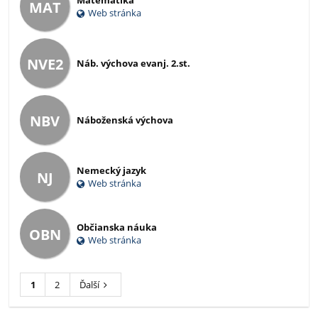
Matematika
MAT
Web stránka
NVE2
Náb. výchova evanj. 2.st.
NBV
Náboženská výchova
Nemecký jazyk
NJ
Web stránka
Občianska náuka
OBN
Web stránka
1
2
Ďalší