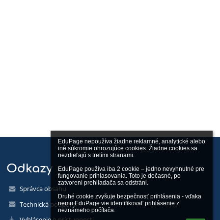
EduPage nepoužíva žiadne reklamné, analytické alebo 
iné súkromie ohrozujúce cookies. Žiadne cookies sa 
nezdieľajú s tretími stranami.

Odkazy
EduPage používa iba 2 cookie – jedno nevyhnutné pre 
fungovanie prihlasovania. Toto je dočasné, po 
zatvorení prehliadača sa odstráni.

Správca obsahu
Druhé cookie zvyšuje bezpečnosť prihlásenia - vďaka 
Technická podpora
nemu EduPage vie identifikovať prihlásenie z 
neznámeho počítača.
Vyhlásenie o prístupnosti