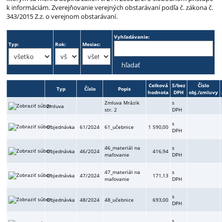
k informáciám. Zverejňovanie verejných obstarávaní podľa č. zákona č.
343/2015 Z.z. o verejnom obstarávaní.
Vyhľadávanie:
Typ:
Rok:
Mesiac:
Celková
S/bez
Číslo
Typ
Číslo
Popis
hodnota
DPH
obj./zmluvy
Zmluva Mrázik
s
Zmluva
str. 2
DPH
s
Objednávka
61/2024
61_učebnice
1 590,00
DPH
46_materiál na
s
Objednávka
46/2024
416,94
maľovanie
DPH
47_materiál na
s
Objednávka
47/2024
171,13
maľovanie
DPH
s
Objednávka
48/2024
48_učebnice
693,00
DPH
s