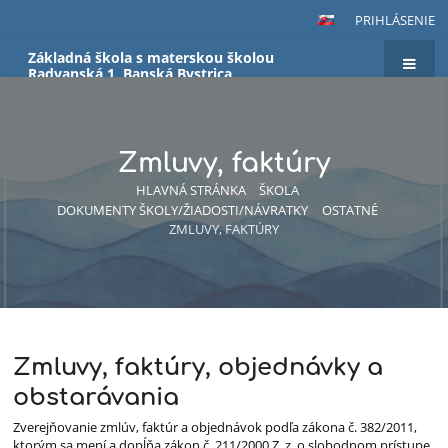
PRIHLÁSENIE
Základná škola s materskou školou
Radvanská 1, Banská Bystrica
Zmluvy, faktúry
HLAVNÁ STRÁNKA
ŠKOLA
DOKUMENTY ŠKOLY/ŽIADOSTI/NÁVRATKY
OSTATNÉ
ZMLUVY, FAKTÚRY
Zmluvy, faktúry, objednávky a
Zmluvy,
obstarávania
faktúry
Zverejňovanie zmlúv, faktúr a objednávok podľa zákona č. 382/2011,
ktorým sa mení a dopĺňa zákon č. 211/2000 Z. z. o slobodnom prístupe