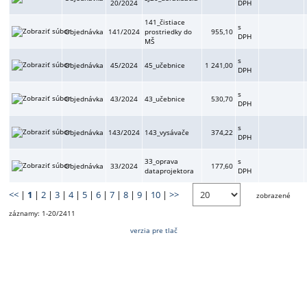
20/2024
DPH
141_čistiace
s
Objednávka
141/2024
prostriedky do
955,10
DPH
MŠ
s
Objednávka
45/2024
45_učebnice
1 241,00
DPH
s
Objednávka
43/2024
43_učebnice
530,70
DPH
s
Objednávka
143/2024
143_vysávače
374,22
DPH
33_oprava
s
Objednávka
33/2024
177,60
dataprojektora
DPH
<<
|
1
|
2
|
3
|
4
|
5
|
6
|
7
|
8
|
9
|
10
|
>>
zobrazené
záznamy: 1-20/2411
verzia pre tlač