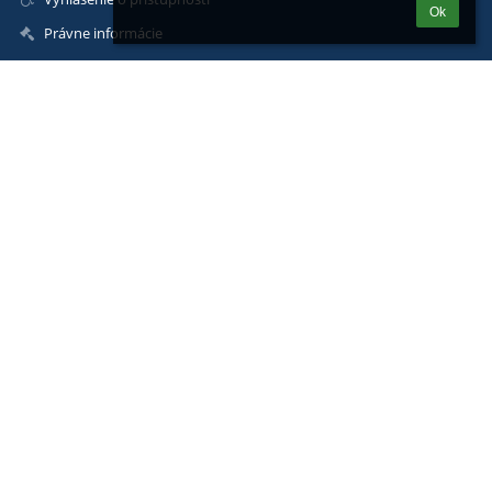
Ok
Právne informácie
Zásady ochrany osobných údajov
Údaje o prevádzkovateľovi
Mapa stránok
Kontakty
Základná škola s materskou školou, Radvanská 1, Banská
Bystrica
skolaradvan@skolaradvan.sk
peter.kovac@zsradvan.info
Základná škola: 048/4161927, 048/3218135
Materská škola: 048/289 9177
Školská jedáleň: 048/4162054
Správca počítačovej siete: 048/3218155
Zodpovedná osoba GDPR: 055 / 20 20 222
Radvanská 1, Banská Bystrica, 974 05
Slovakia