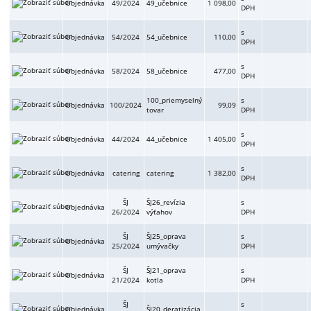
Objednávka
49/2024
49_učebnice
1 098,00
DPH
s
Objednávka
54/2024
54_učebnice
110,00
DPH
s
Objednávka
58/2024
58_učebnice
477,00
DPH
100_priemyselný
s
Objednávka
100/2024
99,09
tovar
DPH
s
Objednávka
44/2024
44_učebnice
1 405,00
DPH
s
Objednávka
catering
catering
1 382,00
DPH
ŠJ
ŠJ26_revízia
s
Objednávka
26/2024
výťahov
DPH
ŠJ
ŠJ25_oprava
s
Objednávka
25/2024
umývačky
DPH
ŠJ
ŠJ21_oprava
s
Objednávka
21/2024
kotla
DPH
ŠJ
s
Objednávka
ŠJ20_deratizácia