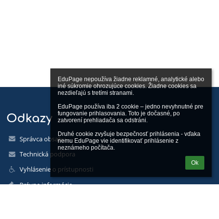
EduPage nepoužíva žiadne reklamné, analytické alebo 
iné súkromie ohrozujúce cookies. Žiadne cookies sa 
nezdieľajú s tretími stranami.

EduPage používa iba 2 cookie – jedno nevyhnutné pre 
fungovanie prihlasovania. Toto je dočasné, po 
Odkazy
zatvorení prehliadača sa odstráni.

Druhé cookie zvyšuje bezpečnosť prihlásenia - vďaka 
Správca obsahu
nemu EduPage vie identifikovať prihlásenie z 
neznámeho počítača.
Technická podpora
Ok
Vyhlásenie o prístupnosti
Právne informácie
Zásady ochrany osobných údajov
Údaje o prevádzkovateľovi