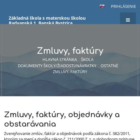
PRIHLÁSENIE
Základná škola s materskou školou
Radvanská 1, Banská Bystrica
Zmluvy, faktúry
HLAVNÁ STRÁNKA
ŠKOLA
DOKUMENTY ŠKOLY/ŽIADOSTI/NÁVRATKY
OSTATNÉ
ZMLUVY, FAKTÚRY
Zmluvy, faktúry, objednávky a
Zmluvy,
obstarávania
faktúry
Zverejňovanie zmlúv, faktúr a objednávok podľa zákona č. 382/2011,
ktorým sa mení a dopĺňa zákon č. 211/2000 Z. z. o slobodnom prístupe