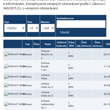
k informáciám. Zverejňovanie verejných obstarávaní podľa č. zákona č.
343/2015 Z.z. o verejnom obstarávaní.
Vyhľadávanie:
Typ:
Rok:
Mesiac:
Celková
S/bez
Číslo
Číslo
Typ
Číslo
Popis
Dá
hodnota
DPH
obj./zmluvy
zmluvy
Zmluva
s
Zmluva
Mrázik str.
02.0
DPH
2
Zmluva
s
Zmluva
Novák
11.1
DPH
1.str.
zmluva
s
Zmluva
30.0
Vlček
DPH
zmluva
s
Zmluva
30.0
vlček str.2
DPH
zmluva
s
Zmluva
30.0
vlček str.3
DPH
Zmluva
s
Zmluva
Lukostrelec
06.1
DPH
str.1