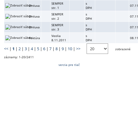
SEMPER
s
Zmluva
07.1
str. 1
DPH
SEMPER
s
Zmluva
07.1
str. 2
DPH
SEMPER
s
Zmluva
07.1
str. 3
DPH
Veolia
s
Faktúra
08.1
8.11.2011
DPH
<<
|
1
|
2
|
3
|
4
|
5
|
6
|
7
|
8
|
9
|
10
|
>>
zobrazené
záznamy: 1-20/2411
verzia pre tlač