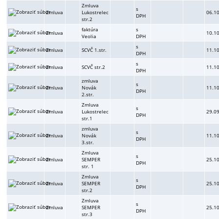
Zmluva
s
Zmluva
Lukostrelec
06.1
DPH
str.2
faktúra
s
Zmluva
10.1
Veolia
DPH
s
Zmluva
SCVČ 1.str.
11.1
DPH
s
Zmluva
SCVČ str.2
11.1
DPH
zmluva
s
Zmluva
Novák
11.1
DPH
2.str.
Zmluva
s
Zmluva
Lukostrelec
29.0
DPH
str.1
zmluva
s
Zmluva
Novák
11.1
DPH
3.str.
Zmluva
s
Zmluva
SEMPER
25.1
DPH
str. 1
Zmluva
s
Zmluva
SEMPER
25.1
DPH
str.2
Zmluva
s
Zmluva
SEMPER
25.1
DPH
str.3